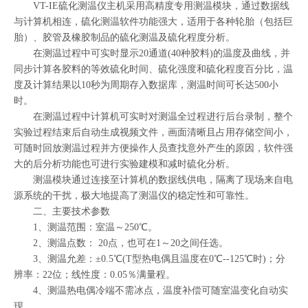
VT-IE硫化测温仪主机采用高精度专用测温模块，通过数据线
与计算机相连，硫化测温软件功能强大，适用于各种轮胎（包括巨
胎）、胶管及橡胶制品的硫化测温及硫化程度分析。
在测温过程中可实时显示20通道(40种胶料)的温度及曲线，并
同步计算各胶料的等效硫化时间、硫化强度和硫化程度百分比，温
度及计算结果以10秒为周期存入数据库，测温时间可长达500小
时。
在测温过程中计算机可实时对测温全过程进行后台录制，整个
实验过程结束后自动生成视频文件，画面清晰且占用存储空间小，
可随时回放测温过程并方便操作人员查找意外产生的原因，软件强
大的后分析功能也可进行实验建模和减时硫化分析。
测温模块通过连接至计算机的数据线供电，隔离了现场来自电
源系统的干扰，极大地提高了测温仪的稳定性和可靠性。
二、主要技术参数
1、测温范围：室温～250℃。
2、测温点数： 20点，也可在1～20之间任选。
3、测温允差：±0.5℃(T型热电偶且温度在0℃--125℃时)；分
辨率：22位；线性度：0.05％满量程。
4、测温热电偶冷端不需冰点，温度补偿可随室温变化自动实
现。