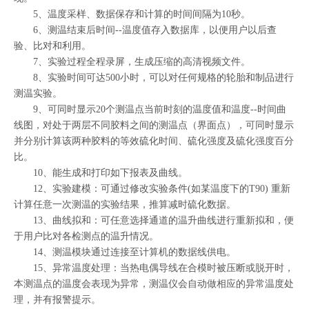
5、温度采样、数据保存和计算的时间间隔为10秒。
6、测温结束后时间--温度值存入数据库，以便用户以后查
验、比对和利用。
7、实验过程全程录屏，生成压缩的高清视频文件。
8、实验时间可达500小时，可以对任何规格的轮胎和制品进行
测温实验。
9、可同时显示20个测温点当前时刻的温度值和温度--时间曲
线图，对处于两层不同胶料之间的测温点（界面点），可同时显示
并分别计算该两种胶料的等效硫化时间、硫化强度及硫化强度百分
比。
10、能生成和打印如下报表及曲线。
12、实验建模：可通过修改实验条件(如某温度下的T90) 重新
计算任意一次测温的实验结果，推算减时硫化数据。
13、曲线拟和：可任意选择通道的温升曲线进行重新拟和，便
于用户比对各检测点的温升情况。
14、测温模块通过连接至计算机的数据线供电。
15、异常温度处理：当热电偶导线在合模时被压断或脱开时，
本测温点的温度会表现为异常，测温仪会自动做相应的异常温度处
理，并有报警提示。