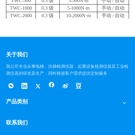
TWC-500
0.3
级
5-500N·m
手动
/
自动
TWC-1000
0.3
级
5-1000N·m
手动
/
自动
TWC-2000
0.3
级
10-2000N·m
手动
/
自动
TWC-3000
0.3
级
10-3000N·m
手动
/
自动
TWC-5000
0.3
级
20-5000N·m
手动
/
自动
注：每款仪器都可以根据需要增加传感器配备；大量程
扭矩扳子检定仪可订做。
关于我们
我公司专业从事电梯、扶梯检测仪器，起重设备检测仪器及工业检
测仪器的研发及生产，同时根据客户需求提供定制服务
产品类别
联系我们