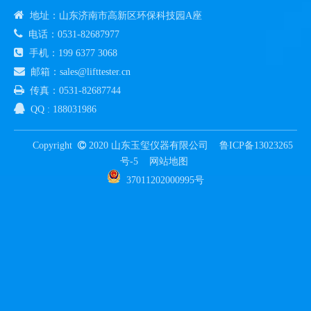

地址：山东济南市高新区环保科技园A座
四、
操作及软件

电话：0531-82687977
1
、扭矩扳子检定仪操作简单，加载试验台可以自动加

手机：199 6377 3068
载及根据要求半自动加载，可以作顺时针方向和逆时针方

邮箱：sales@lifttester.cn
向的测量力矩。

传真：0531-82687744
2
、专用检定软件，具有可选择预置式、数据记录、自

QQ : 188031986
动判定数据是否合格、打印输出、标定调整等功能。
3
、检定仪可连接电脑，全中文操作界面，可图示化显
示加载过程、易于选择操作模式（跟踪模式、峰值模
Copyright

2020 山东玉玺仪器有限公司
鲁ICP备13023265
式）、单位（
N.m
、
in.lb
、
ft.lb
、
kgf.m
等
)
、参数设定（包
号-5
网站地图
括加载模式选择、加载参数选择等）。
37011202000995号