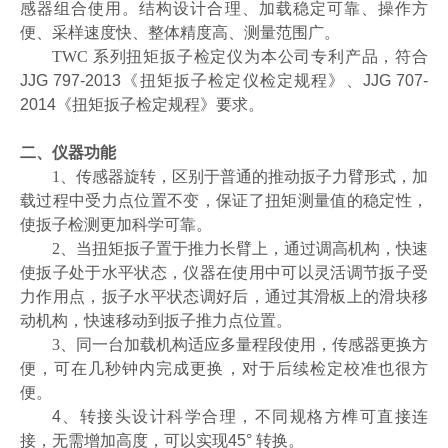
感器组合使用。结构设计合理、加载稳定可靠、操作方
便、采样速度快、整体精度高、测量范围广。
TWC
系列扭矩扳子检定仪为本公司专利产品，符合
JJG 797-2013
《扭矩扳子检定仪检定规程》、
JJG 707-
2014
《扭矩扳子检定规程》要求。
二、
仪器功能
1
、传感器旋转，区别于普通的推动扳子力臂形式，加
载过程中受力点位置不变，保证了扭矩测量值的稳定性，
使扳子检测更加科学可靠。
2
、当扭矩扳子置于推力长臂上，通过调高机构，快速
使扳子处于水平状态，仪器在使用中可以灵活调节扳子受
力作用点，扳子水平状态调好后，通过其滑板上的滑块移
动机构，快速移动到扳子推力点位置。
3
、同一台加载机构适应多量程段使用，传感器更换方
便，可在几秒钟内完成更换，对于后续检定校准也很方
便。
4
、转接头设计科学合理，不同规格方榫可直接连
接，无需增加高度，可以实现
45°
转换。